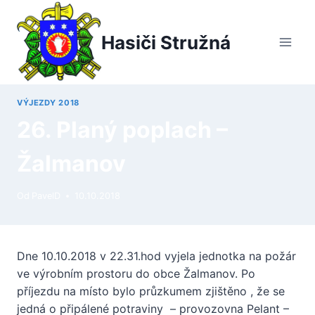
Přeskočit
na
Hasiči Stružná
obsah
VÝJEZDY 2018
26. Planý poplach –
Žalmanov
Od
PavelD
10.10.2018
Dne 10.10.2018 v 22.31.hod vyjela jednotka na požár
ve výrobním prostoru do obce Žalmanov. Po
příjezdu na místo bylo průzkumem zjištěno , že se
jedná o připálené potraviny – provozovna Pelant –