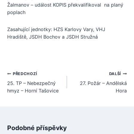
Žalmanov – událost KOPIS překvalifikoval na planý
poplach
Zasahující jednotky: HZS Karlovy Vary, VHJ
Hradiště, JSDH Bochov a JSDH Stružná
Navigace
PŘEDCHOZÍ
DALŠÍ
pro
25. TP – Nebezpečný
27. Požár – Andělská
hmyz – Horní Tašovice
Hora
příspěvek
Podobné příspěvky