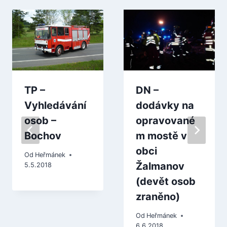
TP –
DN –
Vyhledávání
dodávky na
osob –
opravované
Bochov
m mostě v
obci
Od
Heřmánek
Žalmanov
5.5.2018
(devět osob
zraněno)
Od
Heřmánek
6.6.2018